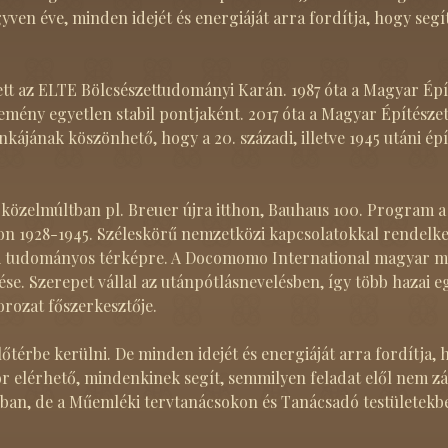
gyven éve, minden idejét és energiáját arra fordítja, hogy s
ett az ELTE Bölcsészettudományi Karán. 1987 óta a Magyar Ép
űjtemény egyetlen stabil pontjaként. 2017 óta a Magyar Építé
kájának köszönhető, hogy a 20. századi, illetve 1945 utáni 
 a közelmúltban pl. Breuer újra itthon, Bauhaus 100. Program 
1928-1945. Széleskörű nemzetközi kapcsolatokkal rendelkezi
 tudományos térképre. A Docomomo International magyar mun
e. Szerepet vállal az utánpótlásnevelésben, így több hazai 
orozat főszerkesztője.
előtérbe kerülni. De minden idejét és energiáját arra fordítj
r elérhető, mindenkinek segít, semmilyen feladat elől nem zá
aiban, de a Műemléki tervtanácsokon és Tanácsadó testületekbe