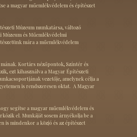
egítse a magyar műemlékvédelem és építészet
ítészeti Múzeum munkatársa, változó
szeti Múzeum és Műemlékvédelmi
építészetünk mára a műemlékvédelem
a mának. Kortárs nézőpontok, Színtér és
k, ezt kihasználva a Magyar Építészeti
kacsoportjának vezetője, amelynek célja a
egyetemen is rendszeresen oktat. A Magyar
a, hogy segítse a magyar műemlékvédelem és
rkózik el. Munkáját sosem árnyékolja be a
n is mindenkor a közjó és az építészet