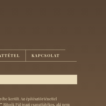
ATTÉTEL
KAPCSOLAT
be került. Az építésztörténettel
Ritoók Pál igazi csapatjátékos, aki nem