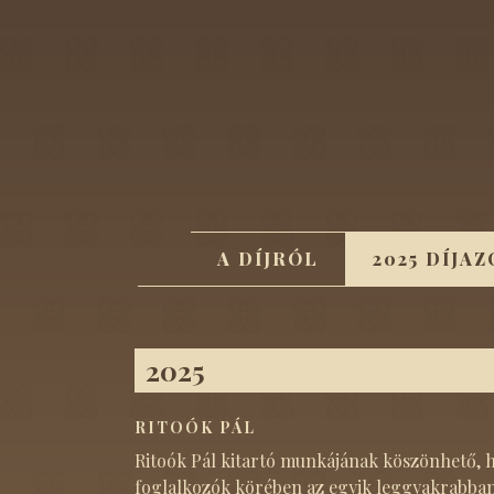
Ugrás a tartalomra
Fő navigáció
A DÍJRÓL
2025 DÍJA
2025
RITOÓK PÁL
Ritoók Pál kitartó munkájának köszönhető, h
foglalkozók körében az egyik leggyakrabban 