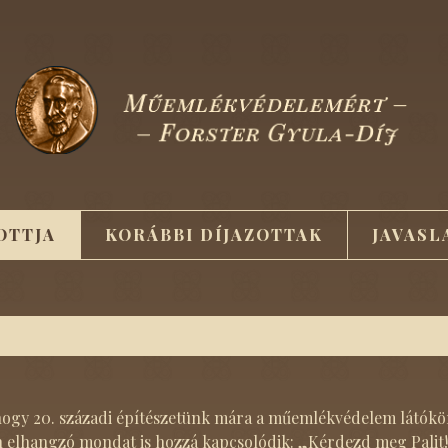
ZOTTJA
KORÁBBI DÍJAZOTTAK
JAVASL
ogy 20. századi építészetünk mára a műemlékvédelem látóköré
elhangzó mondat is hozzá kapcsolódik: „Kérdezd meg Palit!” 