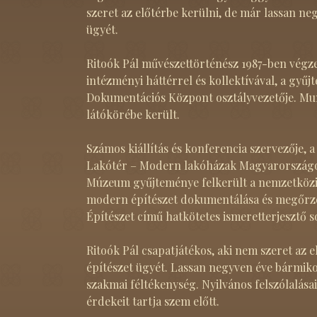
szeret az előtérbe kerülni, de már lassan ne
ügyét.
Ritoók Pál művészettörténész 1987-ben végz
intézményi háttérrel és kollektívával, a gy
Dokumentációs Központ osztályvezetője. Mun
látókörébe került.
Számos kiállítás és konferencia szervezője,
Lakótér – Modern lakóházak Magyarországon 
Múzeum gyűjteménye felkerült a nemzetközi
modern építészet dokumentálása és megőrzés
Építészet című hatkötetes ismeretterjesztő s
Ritoók Pál csapatjátékos, aki nem szeret az 
építészet ügyét. Lassan negyven éve bármiko
szakmai féltékenység. Nyilvános felszólalás
érdekeit tartja szem előtt.